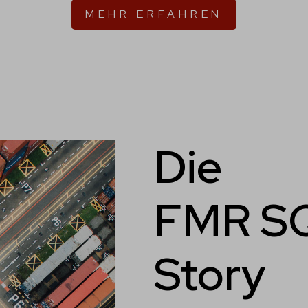
MEHR ERFAHREN
Die
FMR S
Story